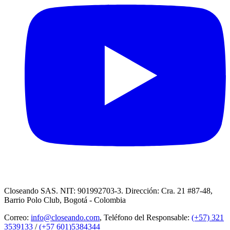
Closeando SAS. NIT: 901992703-3. Dirección: Cra. 21 #87-48,
Barrio Polo Club, Bogotá - Colombia
Correo:
info@closeando.com
, Teléfono del Responsable:
(+57) 321
3539133
/
(+57 601)5384344