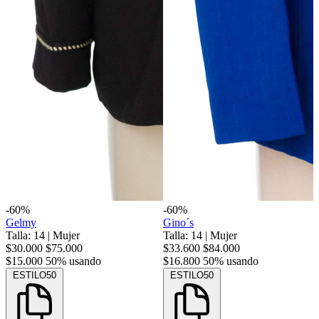
-60%
-60%
Gelmy
Gino´s
Talla: 14
|
Mujer
Talla: 14
|
Mujer
$30.000
$75.000
$33.600
$84.000
$15.000
50% usando
$16.800
50% usando
ESTILO50
ESTILO50