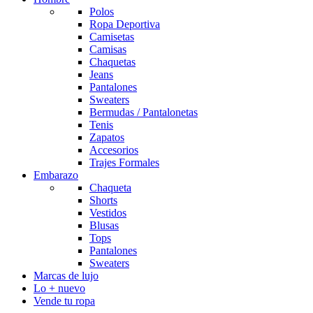
Polos
Ropa Deportiva
Camisetas
Camisas
Chaquetas
Jeans
Pantalones
Sweaters
Bermudas / Pantalonetas
Tenis
Zapatos
Accesorios
Trajes Formales
Embarazo
Chaqueta
Shorts
Vestidos
Blusas
Tops
Pantalones
Sweaters
Marcas de lujo
Lo + nuevo
Vende tu ropa