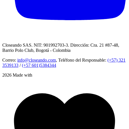
Closeando SAS. NIT: 901992703-3. Dirección: Cra. 21 #87-48,
Barrio Polo Club, Bogotá - Colombia
Correo:
info@closeando.com
, Teléfono del Responsable:
(+57) 321
3539133
/
(+57 601)5384344
2026 Made with