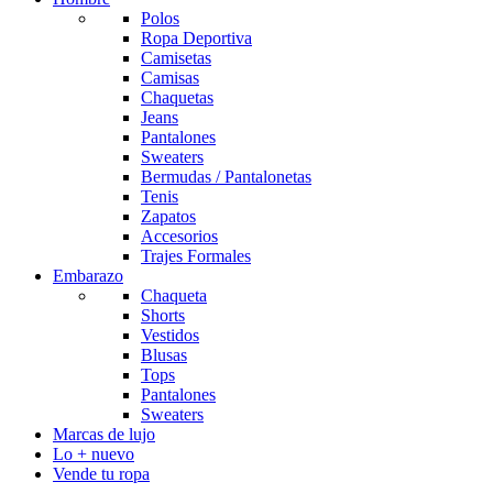
Polos
Ropa Deportiva
Camisetas
Camisas
Chaquetas
Jeans
Pantalones
Sweaters
Bermudas / Pantalonetas
Tenis
Zapatos
Accesorios
Trajes Formales
Embarazo
Chaqueta
Shorts
Vestidos
Blusas
Tops
Pantalones
Sweaters
Marcas de lujo
Lo + nuevo
Vende tu ropa