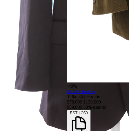
-40%
Rtm Collection
Talla: 36
|
Hombre
$78.000
$130.000
$39.000
50% usando
ESTILO50