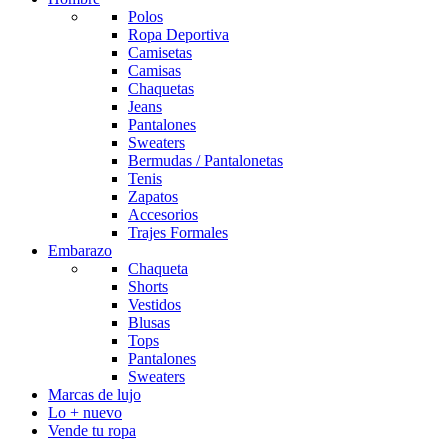
Polos
Ropa Deportiva
Camisetas
Camisas
Chaquetas
Jeans
Pantalones
Sweaters
Bermudas / Pantalonetas
Tenis
Zapatos
Accesorios
Trajes Formales
Embarazo
Chaqueta
Shorts
Vestidos
Blusas
Tops
Pantalones
Sweaters
Marcas de lujo
Lo + nuevo
Vende tu ropa