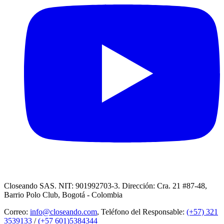
Closeando SAS. NIT: 901992703-3. Dirección: Cra. 21 #87-48,
Barrio Polo Club, Bogotá - Colombia
Correo:
info@closeando.com
, Teléfono del Responsable:
(+57) 321
3539133
/
(+57 601)5384344