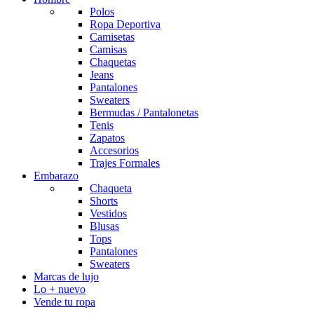
Polos
Ropa Deportiva
Camisetas
Camisas
Chaquetas
Jeans
Pantalones
Sweaters
Bermudas / Pantalonetas
Tenis
Zapatos
Accesorios
Trajes Formales
Embarazo
Chaqueta
Shorts
Vestidos
Blusas
Tops
Pantalones
Sweaters
Marcas de lujo
Lo + nuevo
Vende tu ropa