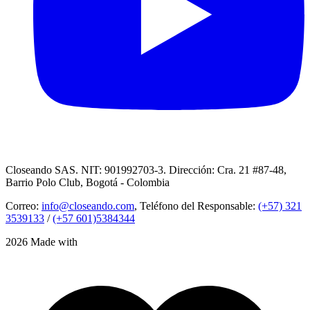
Closeando SAS. NIT: 901992703-3. Dirección: Cra. 21 #87-48,
Barrio Polo Club, Bogotá - Colombia
Correo:
info@closeando.com
, Teléfono del Responsable:
(+57) 321
3539133
/
(+57 601)5384344
2026 Made with