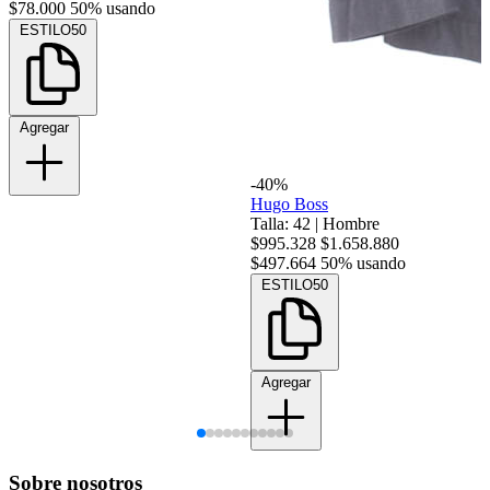
$78.000
50% usando
ESTILO50
Agregar
-40%
Hugo Boss
Talla: 42
|
Hombre
$995.328
$1.658.880
$497.664
50% usando
ESTILO50
Agregar
Sobre nosotros