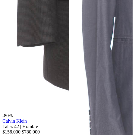
-80%
Calvin Klein
Talla: 42
|
Hombre
$156.000
$780.000