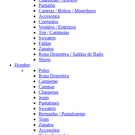
Pantalón
Carteras / Bolsos / Monederos
Accesorios
Conjuntos
Vestidos / Enterizos
Top / Camisetas
Sweaters
Faldas
Zapatos
Ropa Deportiva / Salidas de Baño
Shorts
Hombre
Polos
Ropa Deportiva
Camisetas
Camisas
Chaquetas
Jeans
Pantalones
Sweaters
Bermudas / Pantalonetas
Tenis
Zapatos
Accesorios