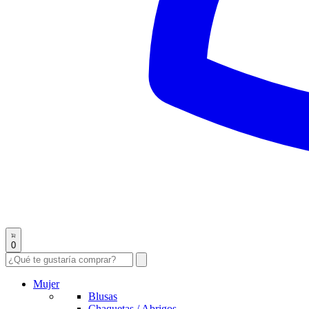
0
Mujer
Blusas
Chaquetas / Abrigos