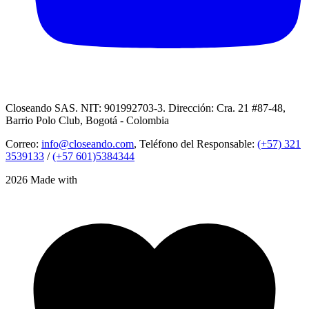
Closeando SAS. NIT: 901992703-3. Dirección: Cra. 21 #87-48,
Barrio Polo Club, Bogotá - Colombia
Correo:
info@closeando.com
, Teléfono del Responsable:
(+57) 321
3539133
/
(+57 601)5384344
2026 Made with