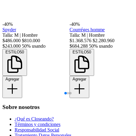
-40%
-40%
Spyder
Courréges homme
Talla: M
|
Hombre
Talla: M
|
Hombre
$486.000
$810.000
$1.368.576
$2.280.960
$243.000
50% usando
$684.288
50% usando
ESTILO50
ESTILO50
Agregar
Agregar
Sobre nosotros
¿Qué es Closeando?
Términos y condiciones
Responsabilidad Social
Tratamiento Datos Personales