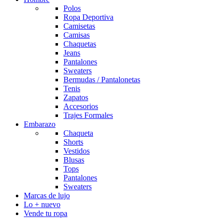
Polos
Ropa Deportiva
Camisetas
Camisas
Chaquetas
Jeans
Pantalones
Sweaters
Bermudas / Pantalonetas
Tenis
Zapatos
Accesorios
Trajes Formales
Embarazo
Chaqueta
Shorts
Vestidos
Blusas
Tops
Pantalones
Sweaters
Marcas de lujo
Lo + nuevo
Vende tu ropa