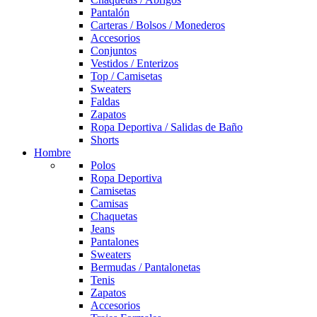
Pantalón
Carteras / Bolsos / Monederos
Accesorios
Conjuntos
Vestidos / Enterizos
Top / Camisetas
Sweaters
Faldas
Zapatos
Ropa Deportiva / Salidas de Baño
Shorts
Hombre
Polos
Ropa Deportiva
Camisetas
Camisas
Chaquetas
Jeans
Pantalones
Sweaters
Bermudas / Pantalonetas
Tenis
Zapatos
Accesorios