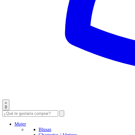
0
Mujer
Blusas
Chaquetas / Abrigos