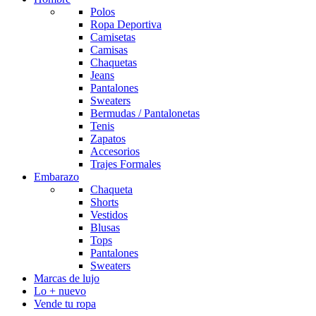
Polos
Ropa Deportiva
Camisetas
Camisas
Chaquetas
Jeans
Pantalones
Sweaters
Bermudas / Pantalonetas
Tenis
Zapatos
Accesorios
Trajes Formales
Embarazo
Chaqueta
Shorts
Vestidos
Blusas
Tops
Pantalones
Sweaters
Marcas de lujo
Lo + nuevo
Vende tu ropa