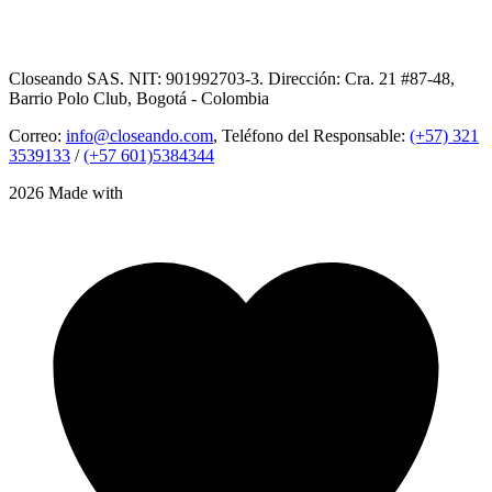
Closeando SAS. NIT: 901992703-3. Dirección: Cra. 21 #87-48,
Barrio Polo Club, Bogotá - Colombia
Correo:
info@closeando.com
, Teléfono del Responsable:
(+57) 321
3539133
/
(+57 601)5384344
2026 Made with