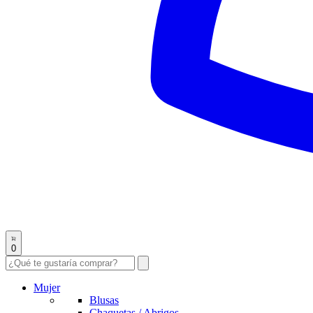
0
Mujer
Blusas
Chaquetas / Abrigos