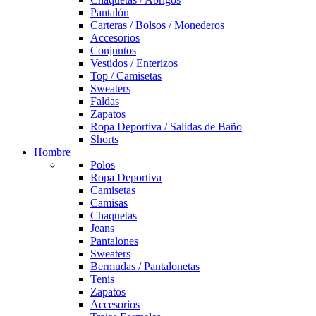
Pantalón
Carteras / Bolsos / Monederos
Accesorios
Conjuntos
Vestidos / Enterizos
Top / Camisetas
Sweaters
Faldas
Zapatos
Ropa Deportiva / Salidas de Baño
Shorts
Hombre
Polos
Ropa Deportiva
Camisetas
Camisas
Chaquetas
Jeans
Pantalones
Sweaters
Bermudas / Pantalonetas
Tenis
Zapatos
Accesorios