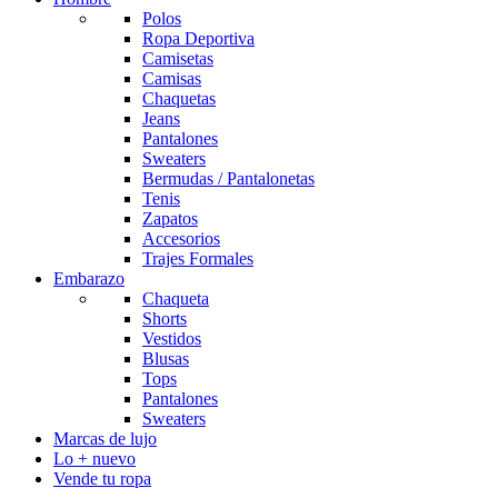
Polos
Ropa Deportiva
Camisetas
Camisas
Chaquetas
Jeans
Pantalones
Sweaters
Bermudas / Pantalonetas
Tenis
Zapatos
Accesorios
Trajes Formales
Embarazo
Chaqueta
Shorts
Vestidos
Blusas
Tops
Pantalones
Sweaters
Marcas de lujo
Lo + nuevo
Vende tu ropa