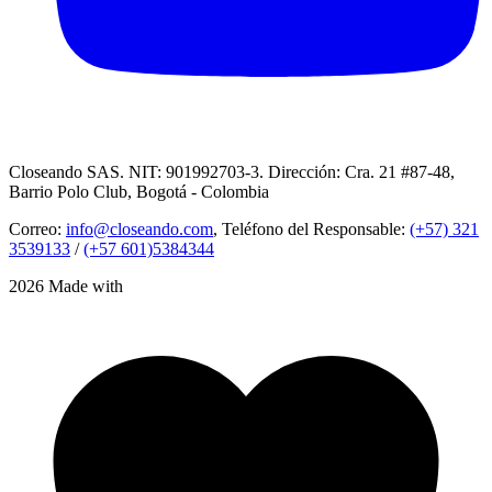
Closeando SAS. NIT: 901992703-3. Dirección: Cra. 21 #87-48,
Barrio Polo Club, Bogotá - Colombia
Correo:
info@closeando.com
, Teléfono del Responsable:
(+57) 321
3539133
/
(+57 601)5384344
2026 Made with