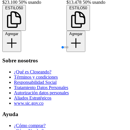
$23.100
50% usando
$13.478
50% usando
ESTILO50
ESTILO50
Agregar
Agregar
Sobre nosotros
¿Qué es Closeando?
Términos y condiciones
Responsabilidad Social
Tratamiento Datos Personales
Autorización datos personales
Aliados Estratégicos
www.sic.gov.co
Ayuda
¿Cómo comprar?