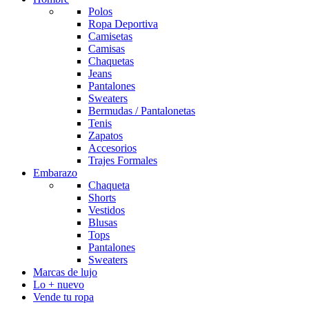
Polos
Ropa Deportiva
Camisetas
Camisas
Chaquetas
Jeans
Pantalones
Sweaters
Bermudas / Pantalonetas
Tenis
Zapatos
Accesorios
Trajes Formales
Embarazo
Chaqueta
Shorts
Vestidos
Blusas
Tops
Pantalones
Sweaters
Marcas de lujo
Lo + nuevo
Vende tu ropa