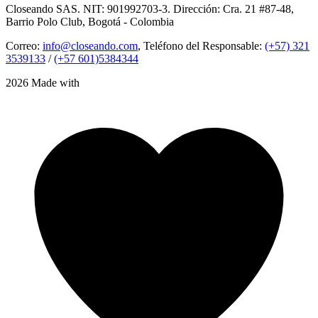
Closeando SAS. NIT: 901992703-3. Dirección: Cra. 21 #87-48,
Barrio Polo Club, Bogotá - Colombia
Correo:
info@closeando.com
, Teléfono del Responsable:
(+57) 321
3539133
/
(+57 601)5384344
2026 Made with