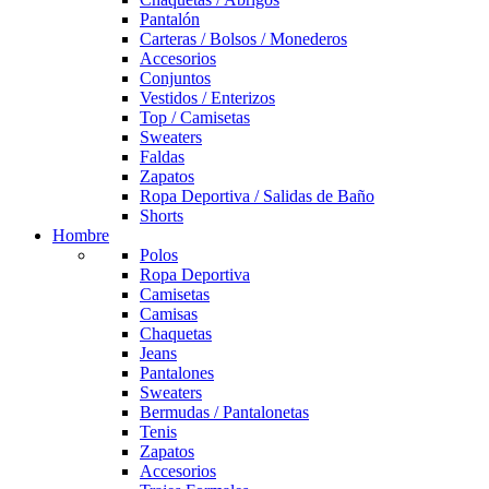
Pantalón
Carteras / Bolsos / Monederos
Accesorios
Conjuntos
Vestidos / Enterizos
Top / Camisetas
Sweaters
Faldas
Zapatos
Ropa Deportiva / Salidas de Baño
Shorts
Hombre
Polos
Ropa Deportiva
Camisetas
Camisas
Chaquetas
Jeans
Pantalones
Sweaters
Bermudas / Pantalonetas
Tenis
Zapatos
Accesorios