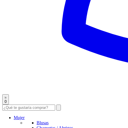
0
Mujer
Blusas
Chaquetas / Abrigos