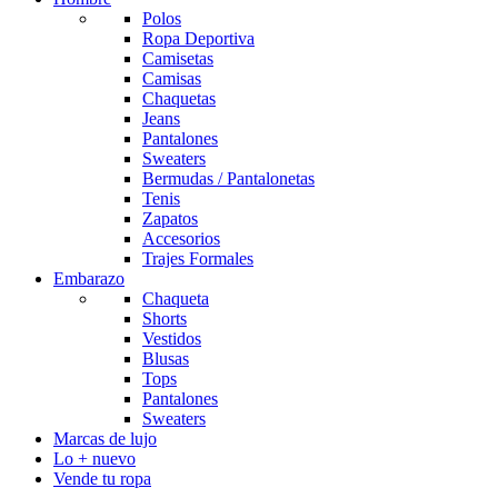
Polos
Ropa Deportiva
Camisetas
Camisas
Chaquetas
Jeans
Pantalones
Sweaters
Bermudas / Pantalonetas
Tenis
Zapatos
Accesorios
Trajes Formales
Embarazo
Chaqueta
Shorts
Vestidos
Blusas
Tops
Pantalones
Sweaters
Marcas de lujo
Lo + nuevo
Vende tu ropa