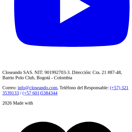
Closeando SAS. NIT: 901992703-3. Dirección: Cra. 21 #87-48,
Barrio Polo Club, Bogotá - Colombia
Correo:
info@closeando.com
, Teléfono del Responsable:
(+57) 321
3539133
/
(+57 601)5384344
2026 Made with