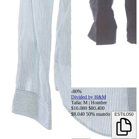
-80%
Divided by H&M
Talla: M
|
Hombre
$16.080
$80.400
$8.040
50% usando
ESTILO50