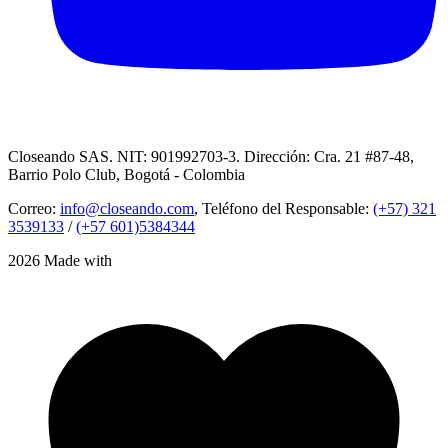
Closeando SAS. NIT: 901992703-3. Dirección: Cra. 21 #87-48,
Barrio Polo Club, Bogotá - Colombia
Correo:
info@closeando.com
, Teléfono del Responsable:
(+57) 321
3539133
/
(+57 601)5384344
2026 Made with