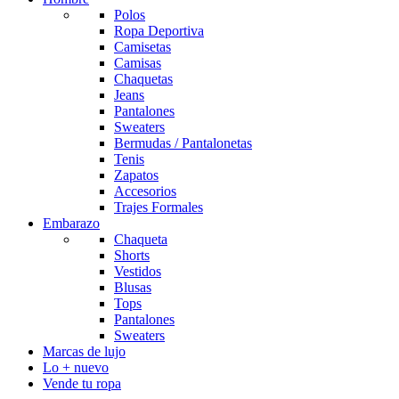
Polos
Ropa Deportiva
Camisetas
Camisas
Chaquetas
Jeans
Pantalones
Sweaters
Bermudas / Pantalonetas
Tenis
Zapatos
Accesorios
Trajes Formales
Embarazo
Chaqueta
Shorts
Vestidos
Blusas
Tops
Pantalones
Sweaters
Marcas de lujo
Lo + nuevo
Vende tu ropa