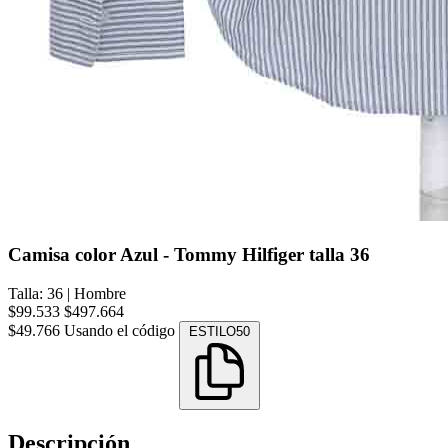
Camisa color Azul - Tommy Hilfiger talla 36
Talla: 36
|
Hombre
$99.533
$497.664
$49.766
Usando el código
ESTILO50
Descripción