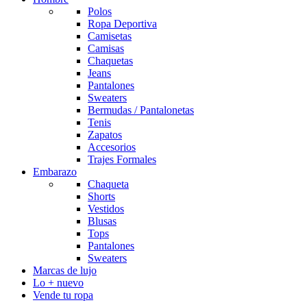
Polos
Ropa Deportiva
Camisetas
Camisas
Chaquetas
Jeans
Pantalones
Sweaters
Bermudas / Pantalonetas
Tenis
Zapatos
Accesorios
Trajes Formales
Embarazo
Chaqueta
Shorts
Vestidos
Blusas
Tops
Pantalones
Sweaters
Marcas de lujo
Lo + nuevo
Vende tu ropa