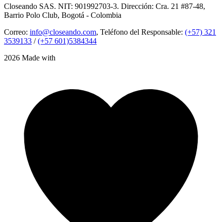
Closeando SAS. NIT: 901992703-3. Dirección: Cra. 21 #87-48,
Barrio Polo Club, Bogotá - Colombia
Correo:
info@closeando.com
, Teléfono del Responsable:
(+57) 321
3539133
/
(+57 601)5384344
2026 Made with