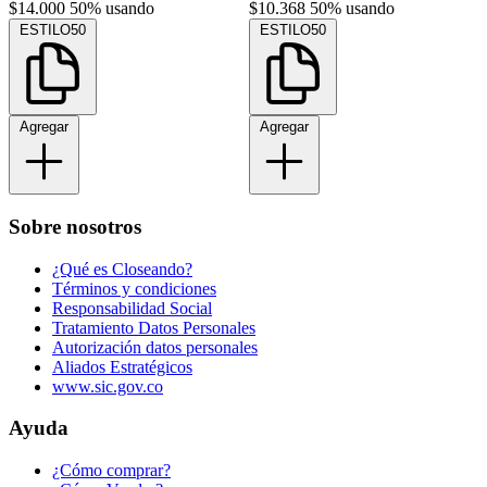
$14.000
50% usando
$10.368
50% usando
ESTILO50
ESTILO50
Agregar
Agregar
Sobre nosotros
¿Qué es Closeando?
Términos y condiciones
Responsabilidad Social
Tratamiento Datos Personales
Autorización datos personales
Aliados Estratégicos
www.sic.gov.co
Ayuda
¿Cómo comprar?