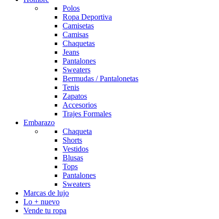
Polos
Ropa Deportiva
Camisetas
Camisas
Chaquetas
Jeans
Pantalones
Sweaters
Bermudas / Pantalonetas
Tenis
Zapatos
Accesorios
Trajes Formales
Embarazo
Chaqueta
Shorts
Vestidos
Blusas
Tops
Pantalones
Sweaters
Marcas de lujo
Lo + nuevo
Vende tu ropa