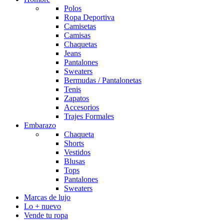
Polos
Ropa Deportiva
Camisetas
Camisas
Chaquetas
Jeans
Pantalones
Sweaters
Bermudas / Pantalonetas
Tenis
Zapatos
Accesorios
Trajes Formales
Embarazo
Chaqueta
Shorts
Vestidos
Blusas
Tops
Pantalones
Sweaters
Marcas de lujo
Lo + nuevo
Vende tu ropa