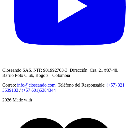
Closeando SAS. NIT: 901992703-3. Dirección: Cra. 21 #87-48,
Barrio Polo Club, Bogotá - Colombia
Correo:
info@closeando.com
, Teléfono del Responsable:
(+57) 321
3539133
/
(+57 601)5384344
2026 Made with