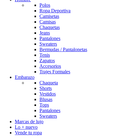
Polos
Ropa Deportiva
Camisetas
Camisas
Chaquetas
Jeans
Pantalones
Sweaters
Bermudas / Pantalonetas
Tenis
Zapatos
Accesorios
Trajes Formales
Embarazo
Chaqueta
Shorts
Vestidos
Blusas
Tops
Pantalones
Sweaters
Marcas de lujo
Lo + nuevo
Vende tu ropa