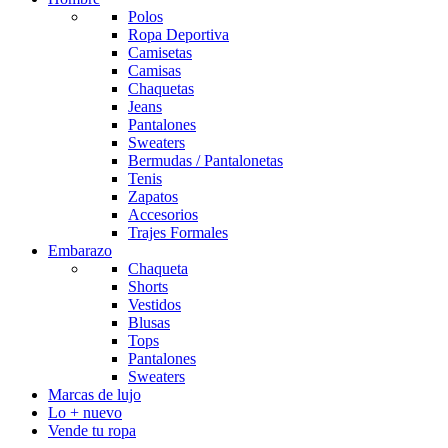
Polos
Ropa Deportiva
Camisetas
Camisas
Chaquetas
Jeans
Pantalones
Sweaters
Bermudas / Pantalonetas
Tenis
Zapatos
Accesorios
Trajes Formales
Embarazo
Chaqueta
Shorts
Vestidos
Blusas
Tops
Pantalones
Sweaters
Marcas de lujo
Lo + nuevo
Vende tu ropa