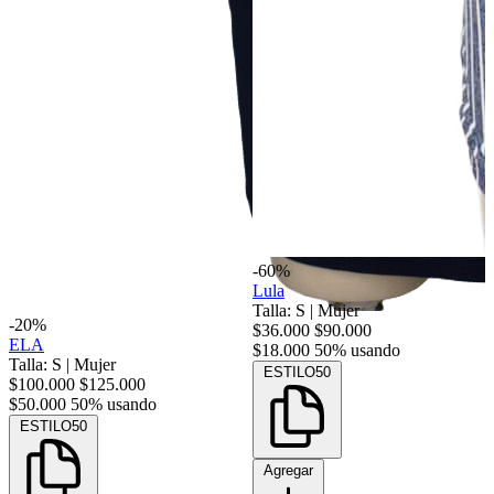
-60%
Lula
Talla: S
|
Mujer
-20%
$36.000
$90.000
ELA
$18.000
50% usando
Talla: S
|
Mujer
ESTILO50
$100.000
$125.000
$50.000
50% usando
ESTILO50
Agregar