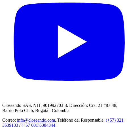
Closeando SAS. NIT: 901992703-3. Dirección: Cra. 21 #87-48,
Barrio Polo Club, Bogotá - Colombia
Correo:
info@closeando.com
, Teléfono del Responsable:
(+57) 321
3539133
/
(+57 601)5384344