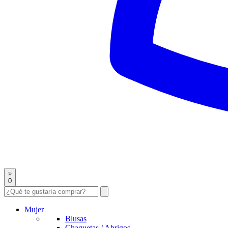
0
Mujer
Blusas
Chaquetas / Abrigos