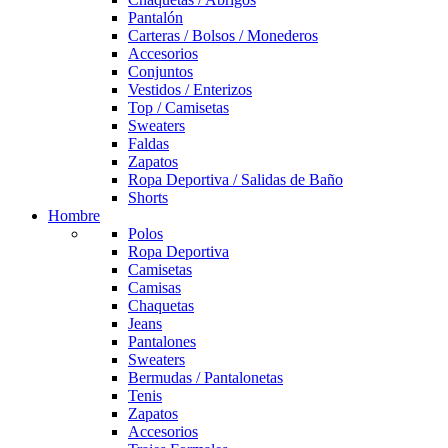
Pantalón
Carteras / Bolsos / Monederos
Accesorios
Conjuntos
Vestidos / Enterizos
Top / Camisetas
Sweaters
Faldas
Zapatos
Ropa Deportiva / Salidas de Baño
Shorts
Hombre
Polos
Ropa Deportiva
Camisetas
Camisas
Chaquetas
Jeans
Pantalones
Sweaters
Bermudas / Pantalonetas
Tenis
Zapatos
Accesorios