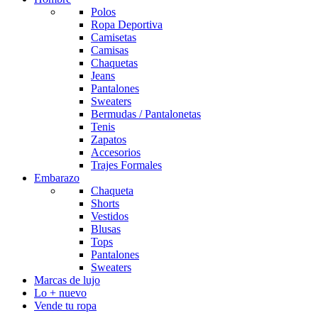
Polos
Ropa Deportiva
Camisetas
Camisas
Chaquetas
Jeans
Pantalones
Sweaters
Bermudas / Pantalonetas
Tenis
Zapatos
Accesorios
Trajes Formales
Embarazo
Chaqueta
Shorts
Vestidos
Blusas
Tops
Pantalones
Sweaters
Marcas de lujo
Lo + nuevo
Vende tu ropa