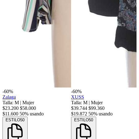
-60%
-60%
Zalaga
XUSS
Talla: M
|
Mujer
Talla: M
|
Mujer
$23.200
$58.000
$39.744
$99.360
$11.600
50% usando
$19.872
50% usando
ESTILO50
ESTILO50