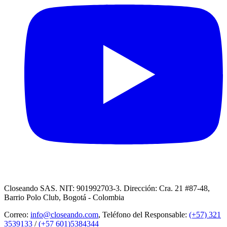
Closeando SAS. NIT: 901992703-3. Dirección: Cra. 21 #87-48,
Barrio Polo Club, Bogotá - Colombia
Correo:
info@closeando.com
, Teléfono del Responsable:
(+57) 321
3539133
/
(+57 601)5384344