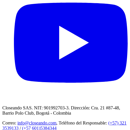
Closeando SAS. NIT: 901992703-3. Dirección: Cra. 21 #87-48,
Barrio Polo Club, Bogotá - Colombia
Correo:
info@closeando.com
, Teléfono del Responsable:
(+57) 321
3539133
/
(+57 601)5384344