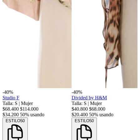
-40%
-40%
Studio F
Divided by H&M
Talla: S
|
Mujer
Talla: S
|
Mujer
$68.400
$114.000
$40.800
$68.000
$34.200
50% usando
$20.400
50% usando
ESTILO50
ESTILO50