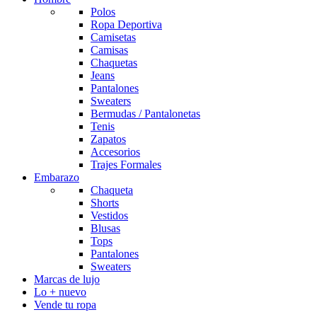
Polos
Ropa Deportiva
Camisetas
Camisas
Chaquetas
Jeans
Pantalones
Sweaters
Bermudas / Pantalonetas
Tenis
Zapatos
Accesorios
Trajes Formales
Embarazo
Chaqueta
Shorts
Vestidos
Blusas
Tops
Pantalones
Sweaters
Marcas de lujo
Lo + nuevo
Vende tu ropa