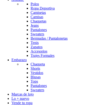
Polos
Ropa Deportiva
Camisetas
Camisas
Chaquetas
Jeans
Pantalones
Sweaters
Bermudas / Pantalonetas
Tenis
Zapatos
Accesorios
Trajes Formales
Embarazo
Chaqueta
Shorts
Vestidos
Blusas
Tops
Pantalones
Sweaters
Marcas de lujo
Lo + nuevo
Vende tu ropa