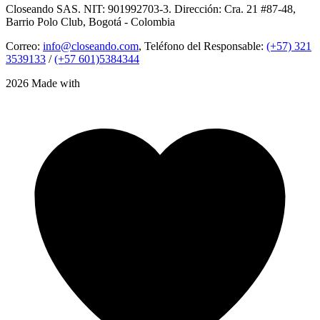
Closeando SAS. NIT: 901992703-3. Dirección: Cra. 21 #87-48,
Barrio Polo Club, Bogotá - Colombia
Correo:
info@closeando.com
, Teléfono del Responsable:
(+57) 321
3539133
/
(+57 601)5384344
2026 Made with