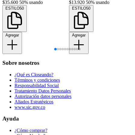
$35.600
50% usando
$13.920
50% usando
ESTILO50
ESTILO50
Agregar
Agregar
Sobre nosotros
¿Qué es Closeando?
Términos y condiciones
Responsabilidad Social
Tratamiento Datos Personales
Autorización datos personales
Aliados Estratégicos
www.sic.gov.co
Ayuda
¿Cómo comprar?