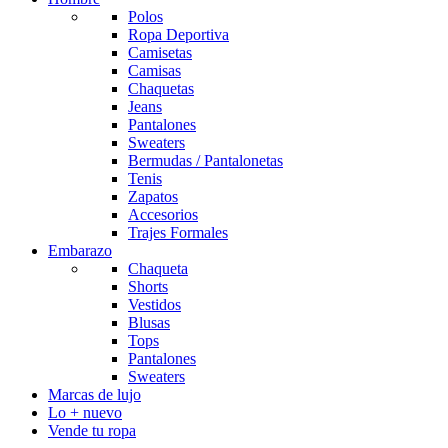
Polos
Ropa Deportiva
Camisetas
Camisas
Chaquetas
Jeans
Pantalones
Sweaters
Bermudas / Pantalonetas
Tenis
Zapatos
Accesorios
Trajes Formales
Embarazo
Chaqueta
Shorts
Vestidos
Blusas
Tops
Pantalones
Sweaters
Marcas de lujo
Lo + nuevo
Vende tu ropa