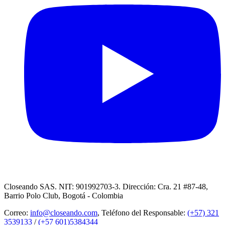
Closeando SAS. NIT: 901992703-3. Dirección: Cra. 21 #87-48,
Barrio Polo Club, Bogotá - Colombia
Correo:
info@closeando.com
, Teléfono del Responsable:
(+57) 321
3539133
/
(+57 601)5384344