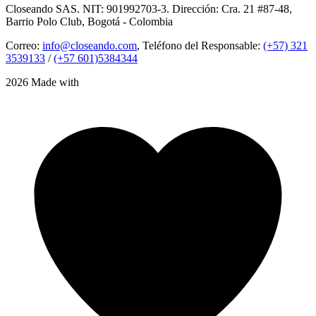
Closeando SAS. NIT: 901992703-3. Dirección: Cra. 21 #87-48,
Barrio Polo Club, Bogotá - Colombia
Correo:
info@closeando.com
, Teléfono del Responsable:
(+57) 321
3539133
/
(+57 601)5384344
2026 Made with