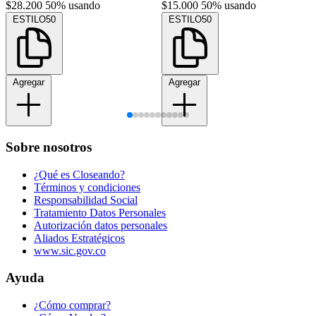
$28.200
50% usando
$15.000
50% usando
ESTILO50
ESTILO50
Agregar
Agregar
Sobre nosotros
¿Qué es Closeando?
Términos y condiciones
Responsabilidad Social
Tratamiento Datos Personales
Autorización datos personales
Aliados Estratégicos
www.sic.gov.co
Ayuda
¿Cómo comprar?