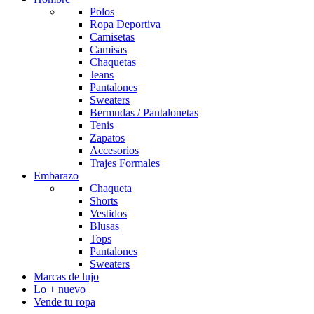
Polos
Ropa Deportiva
Camisetas
Camisas
Chaquetas
Jeans
Pantalones
Sweaters
Bermudas / Pantalonetas
Tenis
Zapatos
Accesorios
Trajes Formales
Embarazo
Chaqueta
Shorts
Vestidos
Blusas
Tops
Pantalones
Sweaters
Marcas de lujo
Lo + nuevo
Vende tu ropa