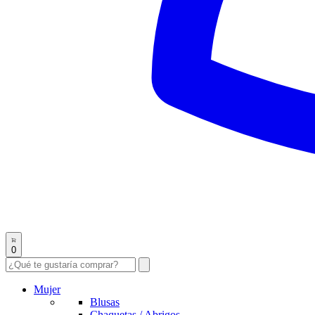
0
Mujer
Blusas
Chaquetas / Abrigos