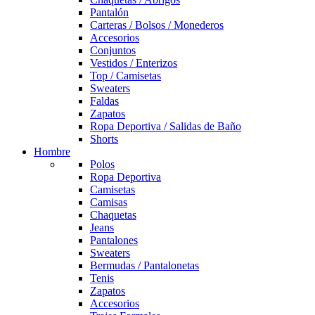
Pantalón
Carteras / Bolsos / Monederos
Accesorios
Conjuntos
Vestidos / Enterizos
Top / Camisetas
Sweaters
Faldas
Zapatos
Ropa Deportiva / Salidas de Baño
Shorts
Hombre
Polos
Ropa Deportiva
Camisetas
Camisas
Chaquetas
Jeans
Pantalones
Sweaters
Bermudas / Pantalonetas
Tenis
Zapatos
Accesorios