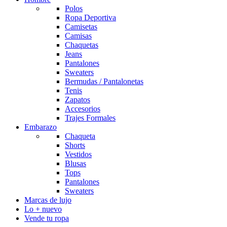
Polos
Ropa Deportiva
Camisetas
Camisas
Chaquetas
Jeans
Pantalones
Sweaters
Bermudas / Pantalonetas
Tenis
Zapatos
Accesorios
Trajes Formales
Embarazo
Chaqueta
Shorts
Vestidos
Blusas
Tops
Pantalones
Sweaters
Marcas de lujo
Lo + nuevo
Vende tu ropa