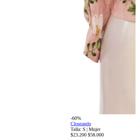
-60%
Closeando
Talla: S
|
Mujer
$23.200
$58.000