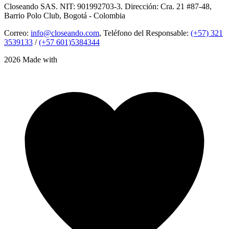
Closeando SAS. NIT: 901992703-3. Dirección: Cra. 21 #87-48,
Barrio Polo Club, Bogotá - Colombia
Correo:
info@closeando.com
, Teléfono del Responsable:
(+57) 321
3539133
/
(+57 601)5384344
2026 Made with