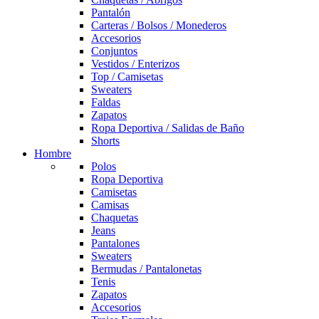
Pantalón
Carteras / Bolsos / Monederos
Accesorios
Conjuntos
Vestidos / Enterizos
Top / Camisetas
Sweaters
Faldas
Zapatos
Ropa Deportiva / Salidas de Baño
Shorts
Hombre
Polos
Ropa Deportiva
Camisetas
Camisas
Chaquetas
Jeans
Pantalones
Sweaters
Bermudas / Pantalonetas
Tenis
Zapatos
Accesorios