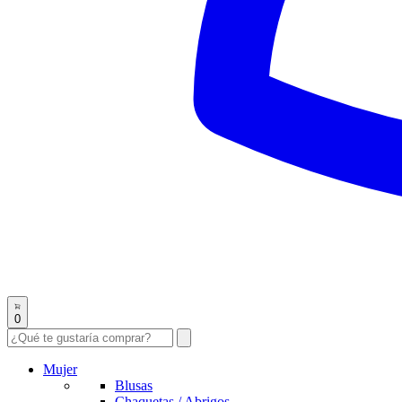
0
Mujer
Blusas
Chaquetas / Abrigos