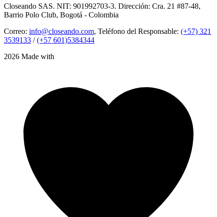
Closeando SAS. NIT: 901992703-3. Dirección: Cra. 21 #87-48,
Barrio Polo Club, Bogotá - Colombia
Correo:
info@closeando.com
, Teléfono del Responsable:
(+57) 321
3539133
/
(+57 601)5384344
2026 Made with