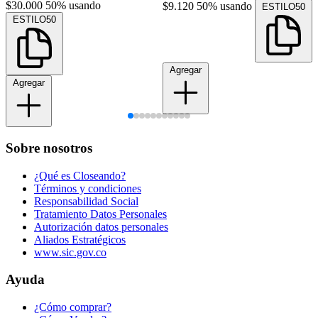
$30.000
50% usando
$9.120
50% usando
ESTILO50
ESTILO50
Agregar
Agregar
Sobre nosotros
¿Qué es Closeando?
Términos y condiciones
Responsabilidad Social
Tratamiento Datos Personales
Autorización datos personales
Aliados Estratégicos
www.sic.gov.co
Ayuda
¿Cómo comprar?