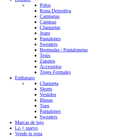
Polos
Ropa Deportiva
Camisetas
Camisas
Chaquetas
Jeans
Pantalones
Sweaters
Bermudas / Pantalonetas
Tenis
Zapatos
Accesorios
Trajes Formales
Embarazo
Chaqueta
Shorts
Vestidos
Blusas
Tops
Pantalones
Sweaters
Marcas de lujo
Lo + nuevo
Vende tu ropa