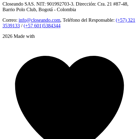
Closeando SAS. NIT: 901992703-3. Dirección: Cra. 21 #87-48,
Barrio Polo Club, Bogotá - Colombia
Correo:
info@closeando.com
, Teléfono del Responsable:
(+57) 321
3539133
/
(+57 601)5384344
2026 Made with