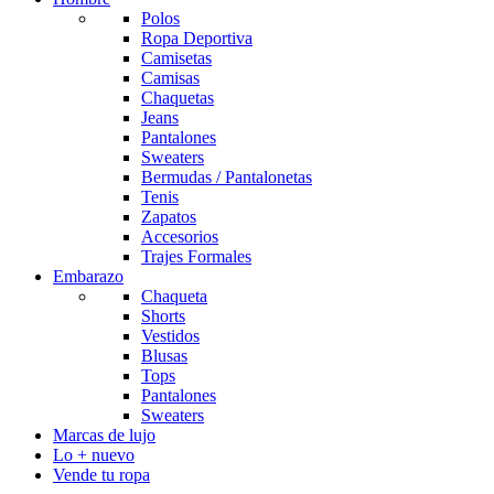
Polos
Ropa Deportiva
Camisetas
Camisas
Chaquetas
Jeans
Pantalones
Sweaters
Bermudas / Pantalonetas
Tenis
Zapatos
Accesorios
Trajes Formales
Embarazo
Chaqueta
Shorts
Vestidos
Blusas
Tops
Pantalones
Sweaters
Marcas de lujo
Lo + nuevo
Vende tu ropa