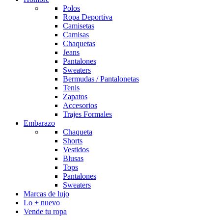
Polos
Ropa Deportiva
Camisetas
Camisas
Chaquetas
Jeans
Pantalones
Sweaters
Bermudas / Pantalonetas
Tenis
Zapatos
Accesorios
Trajes Formales
Embarazo
Chaqueta
Shorts
Vestidos
Blusas
Tops
Pantalones
Sweaters
Marcas de lujo
Lo + nuevo
Vende tu ropa