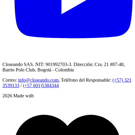
Closeando SAS. NIT: 901992703-3. Dirección: Cra. 21 #87-48,
Barrio Polo Club, Bogotá - Colombia
Correo:
info@closeando.com
, Teléfono del Responsable:
(+57) 321
3539133
/
(+57 601)5384344
2026 Made with