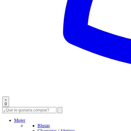
0
Mujer
Blusas
Chaquetas / Abrigos