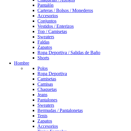
Pantalón
Carteras / Bolsos / Monederos
Accesorios
Conjuntos
Vestidos / Enterizos
Top / Camisetas
Sweaters
Faldas
Zapatos
Ropa Deportiva / Salidas de Baño
Shorts
Hombre
Polos
Ropa Deportiva
Camisetas
Camisas
Chaquetas
Jeans
Pantalones
Sweaters
Bermudas / Pantalonetas
Tenis
Zapatos
Accesorios