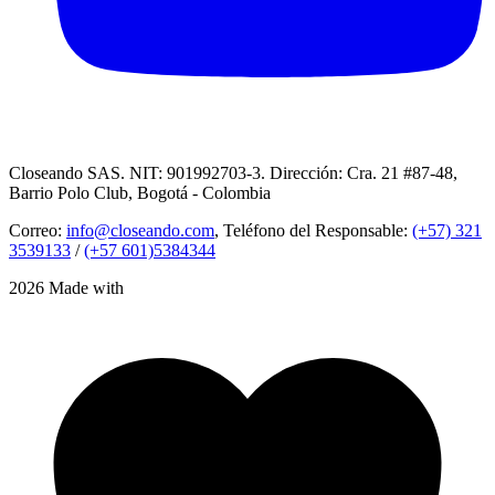
Closeando SAS. NIT: 901992703-3. Dirección: Cra. 21 #87-48,
Barrio Polo Club, Bogotá - Colombia
Correo:
info@closeando.com
, Teléfono del Responsable:
(+57) 321
3539133
/
(+57 601)5384344
2026 Made with