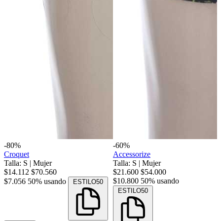
-80%
-60%
Croquet
Accessorize
Talla: S
|
Mujer
Talla: S
|
Mujer
$14.112
$70.560
$21.600
$54.000
$10.800
50% usando
$7.056
50% usando
ESTILO50
ESTILO50