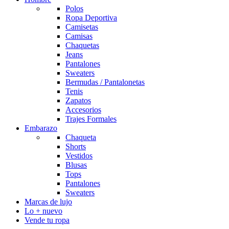
Polos
Ropa Deportiva
Camisetas
Camisas
Chaquetas
Jeans
Pantalones
Sweaters
Bermudas / Pantalonetas
Tenis
Zapatos
Accesorios
Trajes Formales
Embarazo
Chaqueta
Shorts
Vestidos
Blusas
Tops
Pantalones
Sweaters
Marcas de lujo
Lo + nuevo
Vende tu ropa