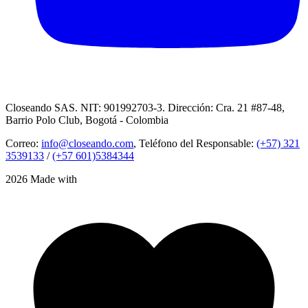
Closeando SAS. NIT: 901992703-3. Dirección: Cra. 21 #87-48,
Barrio Polo Club, Bogotá - Colombia
Correo:
info@closeando.com
, Teléfono del Responsable:
(+57) 321
3539133
/
(+57 601)5384344
2026 Made with