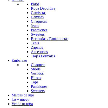
Polos
Ropa Deportiva
Camisetas
Camisas
Chaquetas
Jeans
Pantalones
Sweaters
Bermudas / Pantalonetas
Tenis
Zapatos
Accesorios
Trajes Formales
Embarazo
Chaqueta
Shorts
Vestidos
Blusas
Tops
Pantalones
Sweaters
Marcas de lujo
Lo + nuevo
Vende tu ropa