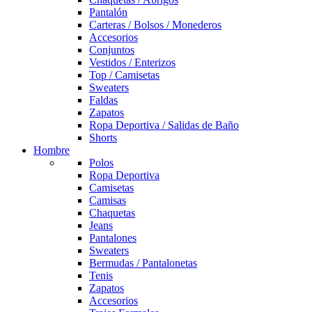
Pantalón
Carteras / Bolsos / Monederos
Accesorios
Conjuntos
Vestidos / Enterizos
Top / Camisetas
Sweaters
Faldas
Zapatos
Ropa Deportiva / Salidas de Baño
Shorts
Hombre
Polos
Ropa Deportiva
Camisetas
Camisas
Chaquetas
Jeans
Pantalones
Sweaters
Bermudas / Pantalonetas
Tenis
Zapatos
Accesorios