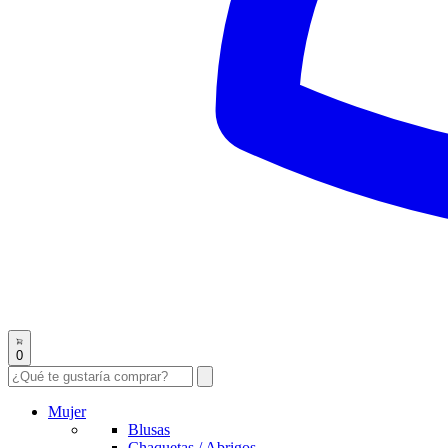
0
Mujer
Blusas
Chaquetas / Abrigos