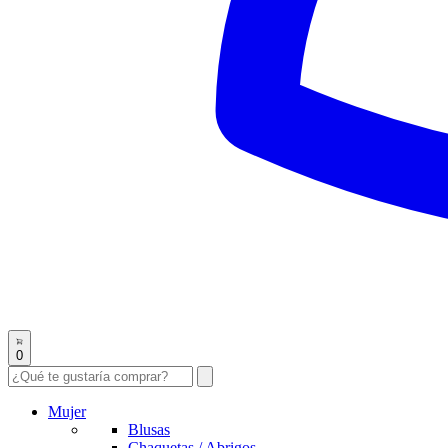
0
Mujer
Blusas
Chaquetas / Abrigos