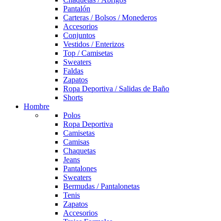
Pantalón
Carteras / Bolsos / Monederos
Accesorios
Conjuntos
Vestidos / Enterizos
Top / Camisetas
Sweaters
Faldas
Zapatos
Ropa Deportiva / Salidas de Baño
Shorts
Hombre
Polos
Ropa Deportiva
Camisetas
Camisas
Chaquetas
Jeans
Pantalones
Sweaters
Bermudas / Pantalonetas
Tenis
Zapatos
Accesorios