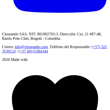
Closeando SAS. NIT: 901992703-3. Dirección: Cra. 21 #87-48,
Barrio Polo Club, Bogotá - Colombia
Correo:
info@closeando.com
, Teléfono del Responsable:
(+57) 321
3539133
/
(+57 601)5384344
2026 Made with