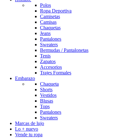
Polos
Ropa Deportiva
Camisetas
Camisas
Chaquetas
Jeans
Pantalones
Sweaters
Bermudas / Pantalonetas
Tenis
Zapatos
Accesorios
Trajes Formales
Embarazo
Chaqueta
Shorts
Vestidos
Blusas
Tops
Pantalones
Sweaters
Marcas de lujo
Lo + nuevo
Vende tu ropa