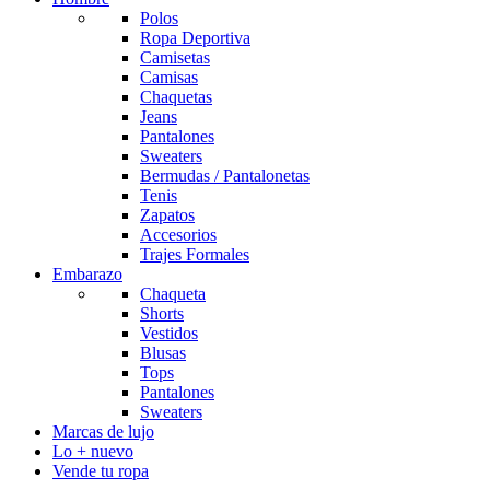
Polos
Ropa Deportiva
Camisetas
Camisas
Chaquetas
Jeans
Pantalones
Sweaters
Bermudas / Pantalonetas
Tenis
Zapatos
Accesorios
Trajes Formales
Embarazo
Chaqueta
Shorts
Vestidos
Blusas
Tops
Pantalones
Sweaters
Marcas de lujo
Lo + nuevo
Vende tu ropa