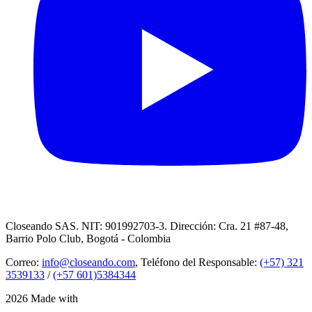
Closeando SAS. NIT: 901992703-3. Dirección: Cra. 21 #87-48,
Barrio Polo Club, Bogotá - Colombia
Correo:
info@closeando.com
, Teléfono del Responsable:
(+57) 321
3539133
/
(+57 601)5384344
2026 Made with