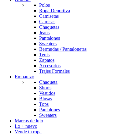
Polos
Ropa Deportiva
Camisetas
Camisas
Chaquetas
Jeans
Pantalones
Sweaters
Bermudas / Pantalonetas
Tenis
Zapatos
Accesorios
Trajes Formales
Embarazo
Chaqueta
Shorts
Vestidos
Blusas
Tops
Pantalones
Sweaters
Marcas de lujo
Lo + nuevo
Vende tu ropa