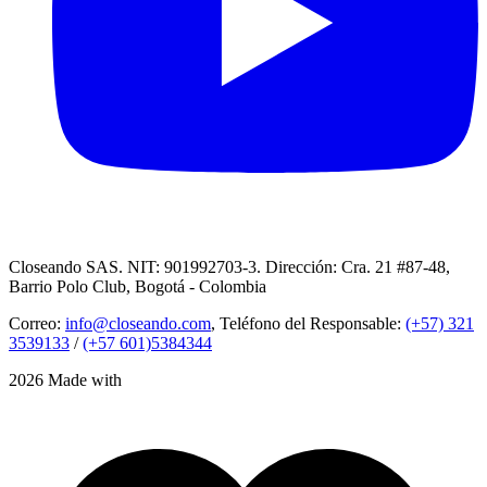
Closeando SAS. NIT: 901992703-3. Dirección: Cra. 21 #87-48,
Barrio Polo Club, Bogotá - Colombia
Correo:
info@closeando.com
, Teléfono del Responsable:
(+57) 321
3539133
/
(+57 601)5384344
2026 Made with