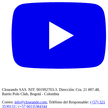
Closeando SAS. NIT: 901992703-3. Dirección: Cra. 21 #87-48,
Barrio Polo Club, Bogotá - Colombia
Correo:
info@closeando.com
, Teléfono del Responsable:
(+57) 321
3539133
/
(+57 601)5384344