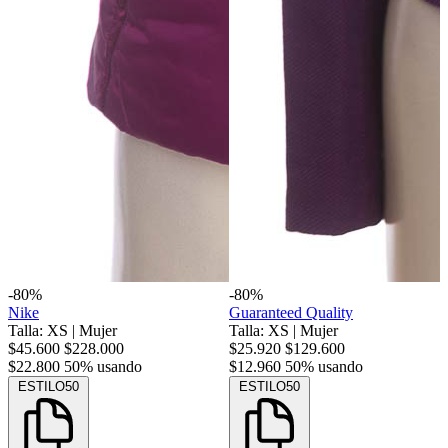
-80%
-80%
Nike
Guaranteed Quality
Talla: XS
|
Mujer
Talla: XS
|
Mujer
$45.600
$228.000
$25.920
$129.600
$22.800
50% usando
$12.960
50% usando
ESTILO50
ESTILO50