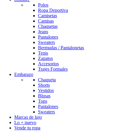
Polos
Ropa Deportiva
Camisetas
Camisas
Chaquetas
Jeans
Pantalones
Sweaters
Bermudas / Pantalonetas
Tenis
Zapatos
Accesorios
Trajes Formales
Embarazo
Chaqueta
Shorts
Vestidos
Blusas
Tops
Pantalones
Sweaters
Marcas de lujo
Lo + nuevo
Vende tu ropa