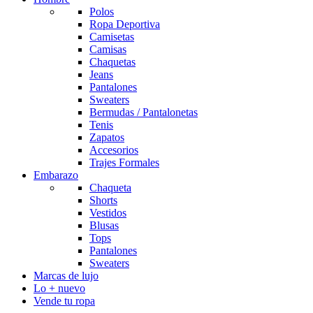
Polos
Ropa Deportiva
Camisetas
Camisas
Chaquetas
Jeans
Pantalones
Sweaters
Bermudas / Pantalonetas
Tenis
Zapatos
Accesorios
Trajes Formales
Embarazo
Chaqueta
Shorts
Vestidos
Blusas
Tops
Pantalones
Sweaters
Marcas de lujo
Lo + nuevo
Vende tu ropa