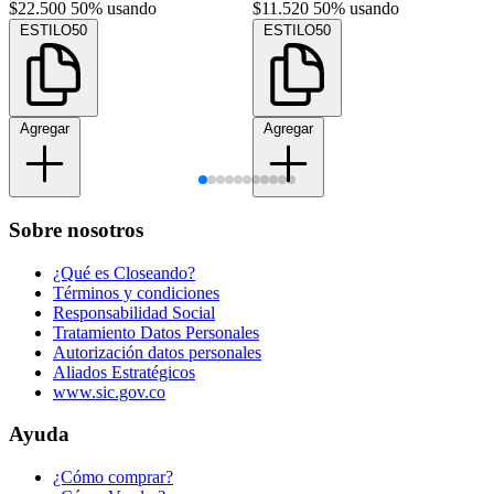
$22.500
50% usando
$11.520
50% usando
ESTILO50
ESTILO50
Agregar
Agregar
Sobre nosotros
¿Qué es Closeando?
Términos y condiciones
Responsabilidad Social
Tratamiento Datos Personales
Autorización datos personales
Aliados Estratégicos
www.sic.gov.co
Ayuda
¿Cómo comprar?