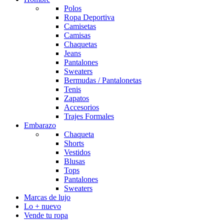
Polos
Ropa Deportiva
Camisetas
Camisas
Chaquetas
Jeans
Pantalones
Sweaters
Bermudas / Pantalonetas
Tenis
Zapatos
Accesorios
Trajes Formales
Embarazo
Chaqueta
Shorts
Vestidos
Blusas
Tops
Pantalones
Sweaters
Marcas de lujo
Lo + nuevo
Vende tu ropa