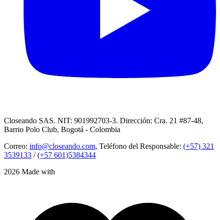
Closeando SAS. NIT: 901992703-3. Dirección: Cra. 21 #87-48,
Barrio Polo Club, Bogotá - Colombia
Correo:
info@closeando.com
, Teléfono del Responsable:
(+57) 321
3539133
/
(+57 601)5384344
2026 Made with