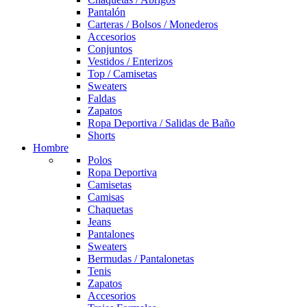
Pantalón
Carteras / Bolsos / Monederos
Accesorios
Conjuntos
Vestidos / Enterizos
Top / Camisetas
Sweaters
Faldas
Zapatos
Ropa Deportiva / Salidas de Baño
Shorts
Hombre
Polos
Ropa Deportiva
Camisetas
Camisas
Chaquetas
Jeans
Pantalones
Sweaters
Bermudas / Pantalonetas
Tenis
Zapatos
Accesorios