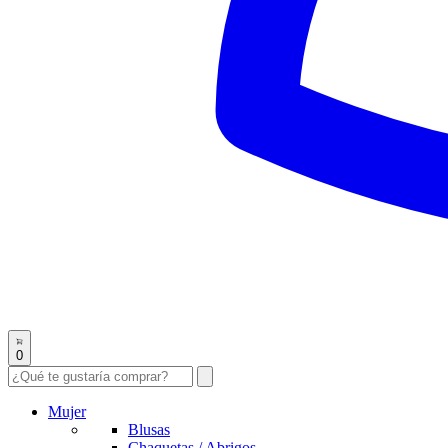
0
Mujer
Blusas
Chaquetas / Abrigos