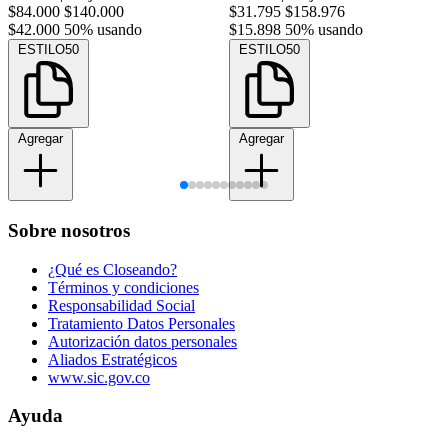
$84.000
$140.000
$31.795
$158.976
$42.000
50% usando
$15.898
50% usando
ESTILO50
ESTILO50
Agregar
Agregar
Sobre nosotros
¿Qué es Closeando?
Términos y condiciones
Responsabilidad Social
Tratamiento Datos Personales
Autorización datos personales
Aliados Estratégicos
www.sic.gov.co
Ayuda