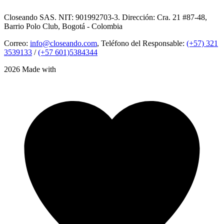
Closeando SAS. NIT: 901992703-3. Dirección: Cra. 21 #87-48,
Barrio Polo Club, Bogotá - Colombia
Correo:
info@closeando.com
, Teléfono del Responsable:
(+57) 321
3539133
/
(+57 601)5384344
2026 Made with