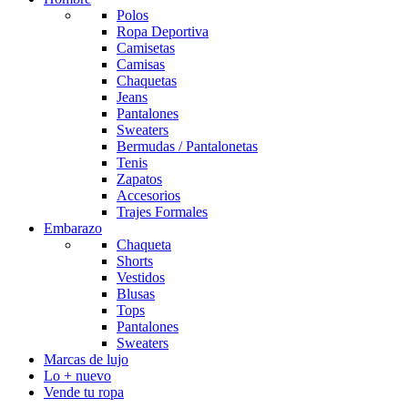
Polos
Ropa Deportiva
Camisetas
Camisas
Chaquetas
Jeans
Pantalones
Sweaters
Bermudas / Pantalonetas
Tenis
Zapatos
Accesorios
Trajes Formales
Embarazo
Chaqueta
Shorts
Vestidos
Blusas
Tops
Pantalones
Sweaters
Marcas de lujo
Lo + nuevo
Vende tu ropa