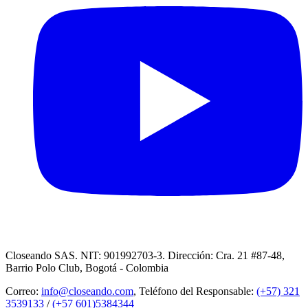
Closeando SAS. NIT: 901992703-3. Dirección: Cra. 21 #87-48,
Barrio Polo Club, Bogotá - Colombia
Correo:
info@closeando.com
, Teléfono del Responsable:
(+57) 321
3539133
/
(+57 601)5384344