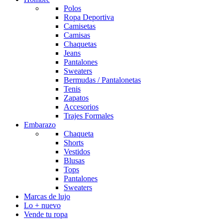
Polos
Ropa Deportiva
Camisetas
Camisas
Chaquetas
Jeans
Pantalones
Sweaters
Bermudas / Pantalonetas
Tenis
Zapatos
Accesorios
Trajes Formales
Embarazo
Chaqueta
Shorts
Vestidos
Blusas
Tops
Pantalones
Sweaters
Marcas de lujo
Lo + nuevo
Vende tu ropa