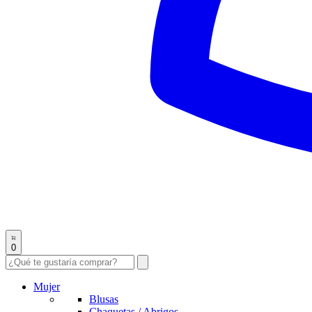
0
Mujer
Blusas
Chaquetas / Abrigos