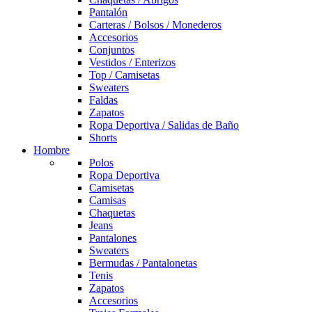
Pantalón
Carteras / Bolsos / Monederos
Accesorios
Conjuntos
Vestidos / Enterizos
Top / Camisetas
Sweaters
Faldas
Zapatos
Ropa Deportiva / Salidas de Baño
Shorts
Hombre
Polos
Ropa Deportiva
Camisetas
Camisas
Chaquetas
Jeans
Pantalones
Sweaters
Bermudas / Pantalonetas
Tenis
Zapatos
Accesorios