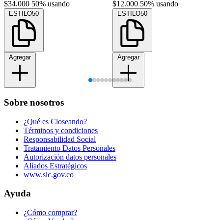
$34.000
50% usando
$12.000
50% usando
ESTILO50
ESTILO50
Agregar
Agregar
Sobre nosotros
¿Qué es Closeando?
Términos y condiciones
Responsabilidad Social
Tratamiento Datos Personales
Autorización datos personales
Aliados Estratégicos
www.sic.gov.co
Ayuda
¿Cómo comprar?