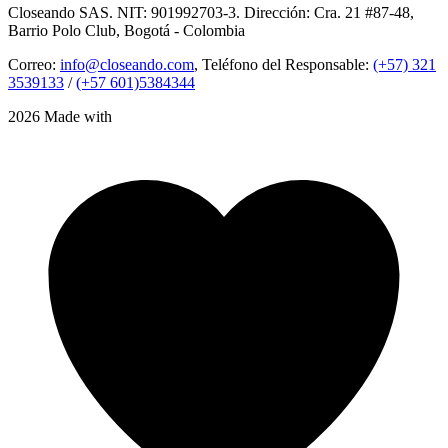
Closeando SAS. NIT: 901992703-3. Dirección: Cra. 21 #87-48,
Barrio Polo Club, Bogotá - Colombia
Correo:
info@closeando.com
, Teléfono del Responsable:
(+57) 321
3539133
/
(+57 601)5384344
2026 Made with