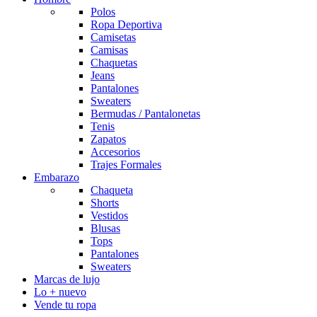
Polos
Ropa Deportiva
Camisetas
Camisas
Chaquetas
Jeans
Pantalones
Sweaters
Bermudas / Pantalonetas
Tenis
Zapatos
Accesorios
Trajes Formales
Embarazo
Chaqueta
Shorts
Vestidos
Blusas
Tops
Pantalones
Sweaters
Marcas de lujo
Lo + nuevo
Vende tu ropa