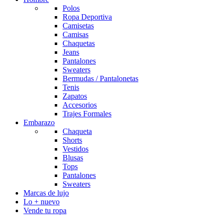
Polos
Ropa Deportiva
Camisetas
Camisas
Chaquetas
Jeans
Pantalones
Sweaters
Bermudas / Pantalonetas
Tenis
Zapatos
Accesorios
Trajes Formales
Embarazo
Chaqueta
Shorts
Vestidos
Blusas
Tops
Pantalones
Sweaters
Marcas de lujo
Lo + nuevo
Vende tu ropa