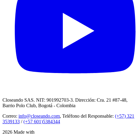
Closeando SAS. NIT: 901992703-3. Dirección: Cra. 21 #87-48,
Barrio Polo Club, Bogotá - Colombia
Correo:
info@closeando.com
, Teléfono del Responsable:
(+57) 321
3539133
/
(+57 601)5384344
2026 Made with