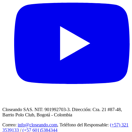
Closeando SAS. NIT: 901992703-3. Dirección: Cra. 21 #87-48,
Barrio Polo Club, Bogotá - Colombia
Correo:
info@closeando.com
, Teléfono del Responsable:
(+57) 321
3539133
/
(+57 601)5384344