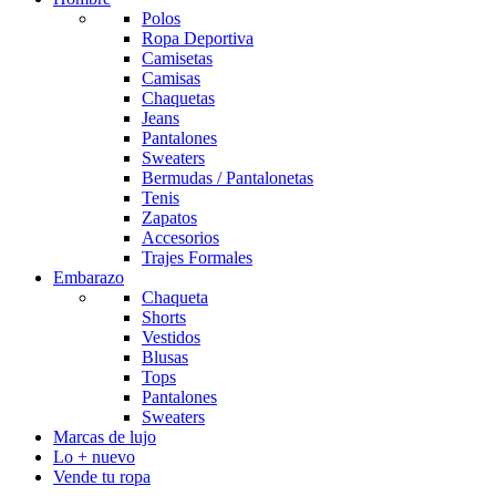
Polos
Ropa Deportiva
Camisetas
Camisas
Chaquetas
Jeans
Pantalones
Sweaters
Bermudas / Pantalonetas
Tenis
Zapatos
Accesorios
Trajes Formales
Embarazo
Chaqueta
Shorts
Vestidos
Blusas
Tops
Pantalones
Sweaters
Marcas de lujo
Lo + nuevo
Vende tu ropa