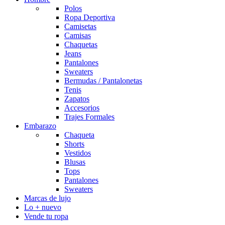
Polos
Ropa Deportiva
Camisetas
Camisas
Chaquetas
Jeans
Pantalones
Sweaters
Bermudas / Pantalonetas
Tenis
Zapatos
Accesorios
Trajes Formales
Embarazo
Chaqueta
Shorts
Vestidos
Blusas
Tops
Pantalones
Sweaters
Marcas de lujo
Lo + nuevo
Vende tu ropa